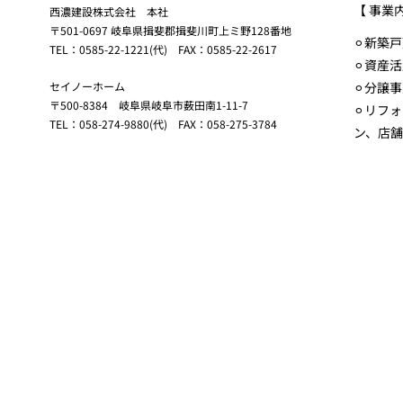
【 事業
西濃建設株式会社 本社
〒501-0697 岐阜県揖斐郡揖斐川町上ミ野128番地
⚪︎新築
TEL：0585-22-1221(代) FAX：0585-22-2617
⚪︎資産
セイノーホーム
⚪︎分譲
〒500-8384 岐阜県岐阜市薮田南1-11-7
⚪︎リフ
TEL：058-274-9880(代) FAX：058-275-3784
ン、店