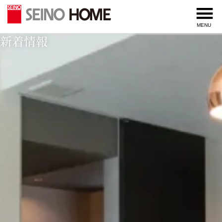
内
容
MENU
を
新着情報
ス
キ
ッ
プ