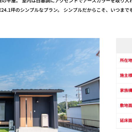
の平屋。 室内は白基調にアクセントでアースカラーを取り入
24.1坪のシンプルなプラン。 シンプルだからこそ、いつま
所在
施主
家族
敷地
延床