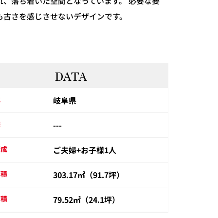
れ、落ち着いた空間となっています。 必要な要
でも古さを感じさせないデザインです。
DATA
地
岐阜県
様
---
構成
ご夫婦+お子様1人
面積
303.17㎡（91.7坪）
面積
79.52㎡（24.1坪）