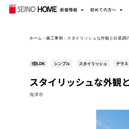
内
新着情報
初めての方へ
容
を
ス
キ
ホーム
»
施工事例
»
スタイリッシュな外観と白基調
ッ
プ
I型LDK
シンプル
スタイリッシュ
テラス
スタイリッシュな外観
海津市