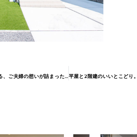
「子供が楽しめる家にしたい」ヌックのある、ご夫婦の想いが詰まったお家【大垣市】