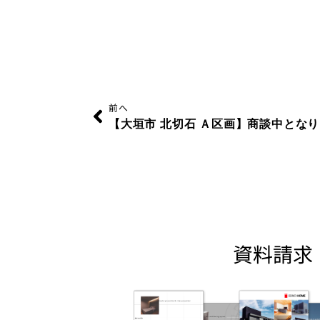
Prev
前へ
【大垣市 北切石 Ａ区画】商談中とな
資料請求