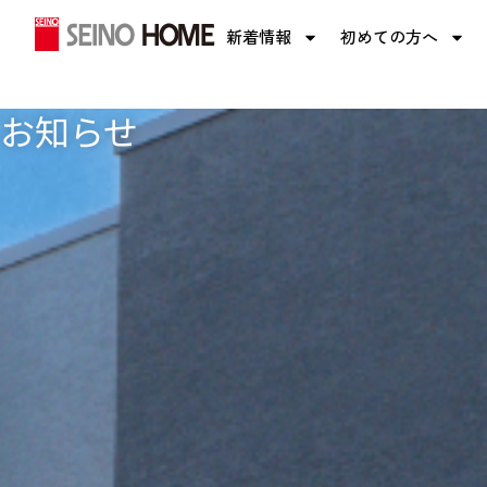
内
新着情報
初めての方へ
容
を
ス
お知らせ
キ
ッ
プ