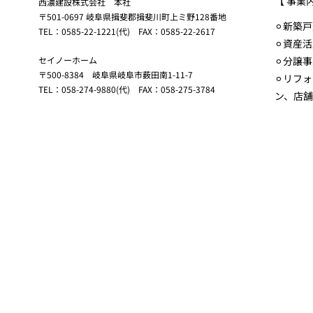
【 事業
西濃建設株式会社 本社
〒501-0697 岐阜県揖斐郡揖斐川町上ミ野128番地
⚪︎新築
TEL：0585-22-1221(代) FAX：0585-22-2617
⚪︎資産
セイノーホーム
⚪︎分譲
〒500-8384 岐阜県岐阜市薮田南1-11-7
⚪︎リフ
TEL：058-274-9880(代) FAX：058-275-3784
ン、店