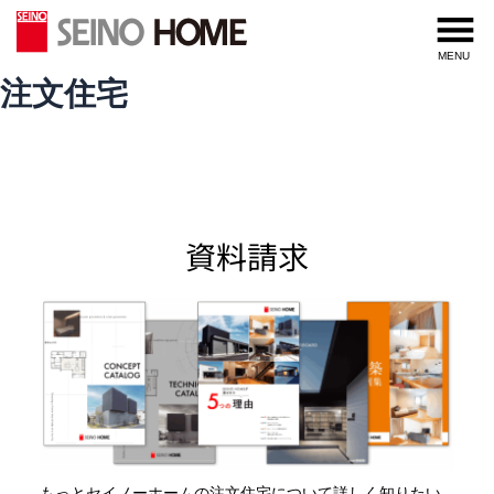
内
容
MENU
を
注文住宅
ス
キ
ッ
プ
資料請求
もっとセイノーホームの注文住宅について詳しく知りたい