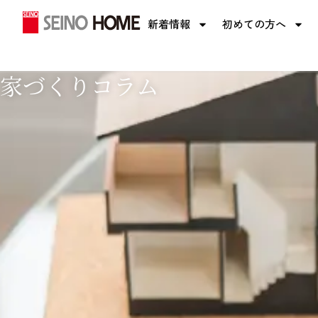
内
新着情報
初めての方へ
容
を
ス
家づくりコラム
キ
ッ
プ