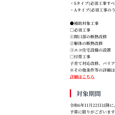
・Sタイプ(必須工事すべ
・Aタイプ(必須工事のう
●補助対象工事
□必須工事
①開口部の断熱改修
②躯体の断熱改修
③エコ住宅設備の設置
□付帯工事
子育て対応改修、バリア
※その他条件等の詳細は
詳細はこちら
対象期間
令和6年11月22日以
予算に限りがございます