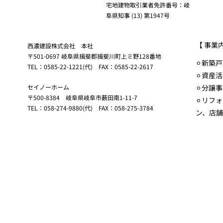
宅地建物取引業者免許番号：岐
阜県知事 (13) 第1947号
【 事業
西濃建設株式会社 本社
〒501-0697 岐阜県揖斐郡揖斐川町上ミ野128番地
⚪︎新築
TEL：0585-22-1221(代) FAX：0585-22-2617
⚪︎資産
セイノーホーム
⚪︎分譲
〒500-8384 岐阜県岐阜市薮田南1-11-7
⚪︎リフ
TEL：058-274-9880(代) FAX：058-275-3784
ン、店