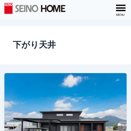
内
容
MENU
を
ス
キ
ッ
下がり天井
プ