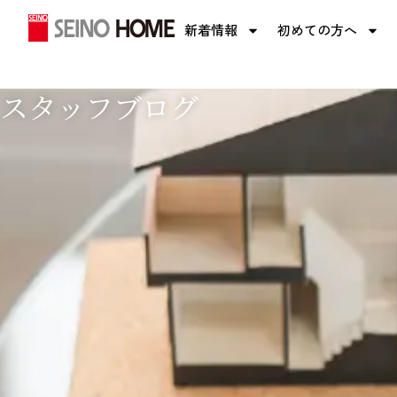
内
新着情報
初めての方へ
容
を
ス
スタッフブログ
キ
ッ
プ