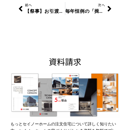
Prev
Next
前へ
次へ
【祭事】お引渡し～O様邸～
毎年恒例の「揖斐川流域クリーン大作戦」を開催しました！
資料請求
もっとセイノーホームの注文住宅について詳しく知りたい