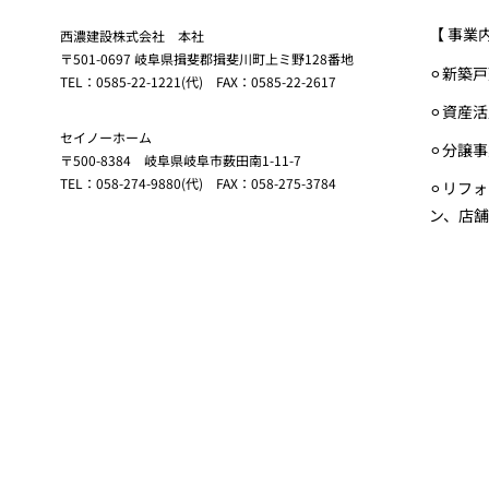
【 事業
西濃建設株式会社 本社
〒501-0697 岐阜県揖斐郡揖斐川町上ミ野128番地
⚪︎新築
TEL：0585-22-1221(代) FAX：0585-22-2617
⚪︎資産
セイノーホーム
⚪︎分譲
〒500-8384 岐阜県岐阜市薮田南1-11-7
TEL：058-274-9880(代) FAX：058-275-3784
⚪︎リフ
ン、店