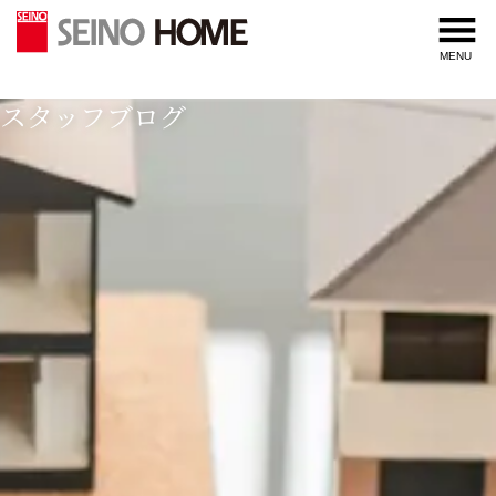
内
容
MENU
を
ス
スタッフブログ
キ
ッ
プ